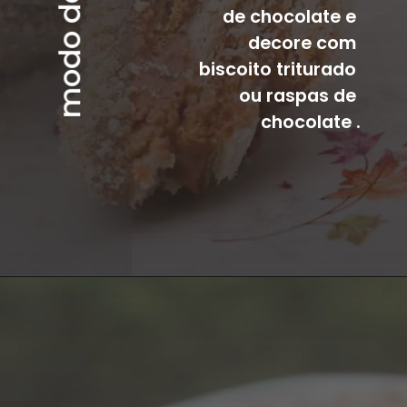
de chocolate e 
decore com 
biscoito triturado 
ou raspas de 
chocolate .
Opening
https://mangacompimenta.com/2018/07/10/torta-de-biscoito-e-chocolate/