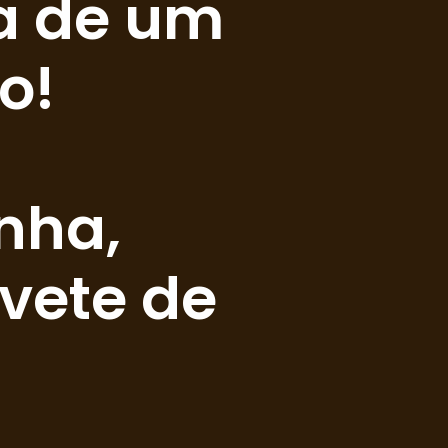
a de um 
o! 
ha, 
ete de 