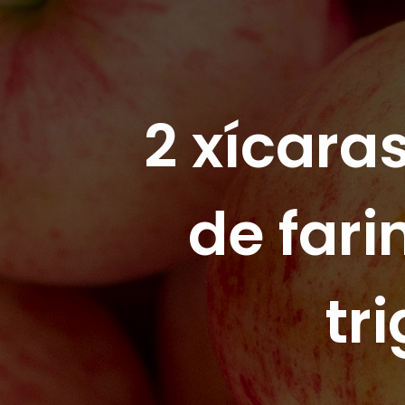
2 xícaras
de fari
tr