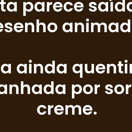
rta parece saíd
esenho animad
a ainda quentin
nhada por sorv
creme.