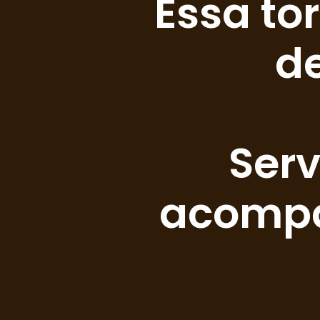
Essa to
d
Serv
acompa