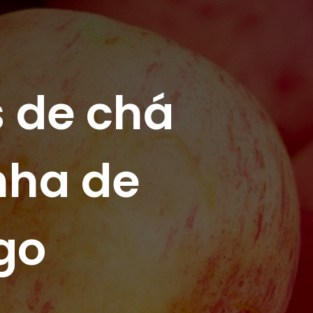
 de chá 
nha de 
igo