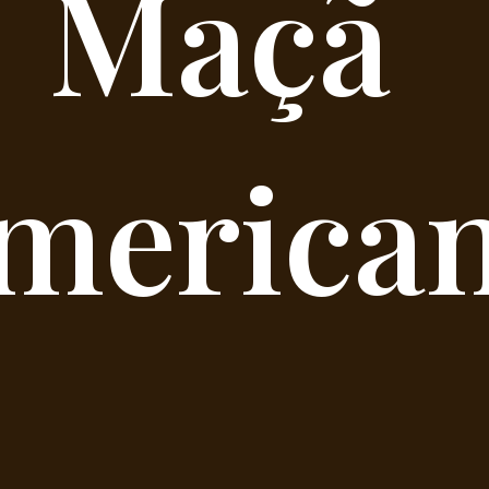
Maçã 
merica