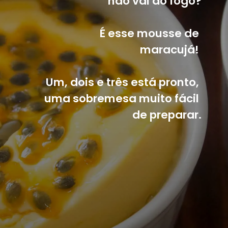
não vai ao fogo?
É esse mousse de 
maracujá! 
Um, dois e três está pronto, 
uma sobremesa muito fácil 
de preparar.