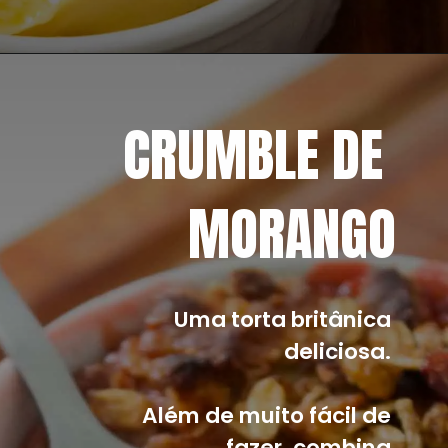
Opening
https://mangacompimenta.com/2011/07/29/mousse-de-maracuja/
CRUMBLE DE 
MORANGO
Uma torta britânica 
deliciosa. 
Além de muito fácil de 
fazer, combina 