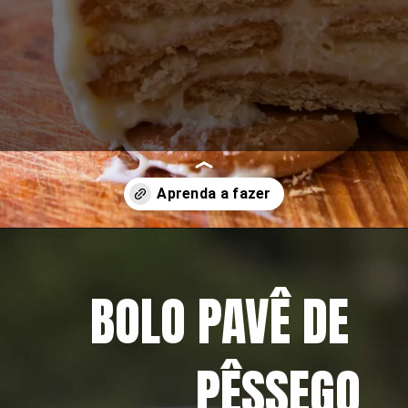
Opening
https://mangacompimenta.com/2018/11/19/pave-de-limao/
BOLO PAVÊ DE 
PÊSSEGO