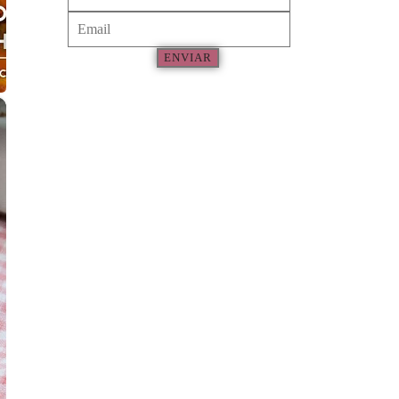
ENVIAR
×