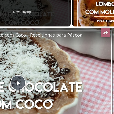
Now Playing
te com Coco - Receitinhas para Páscoa
Play
Video