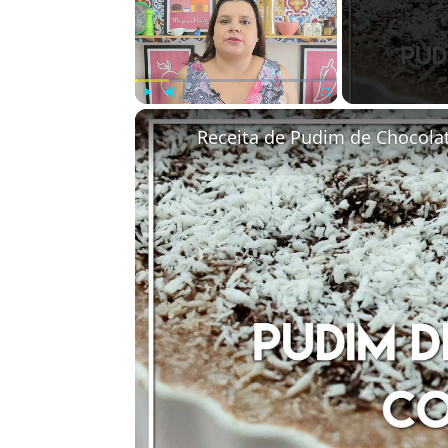
Play
Unmute
Fullscreen
Receita de Pudim de Chocola