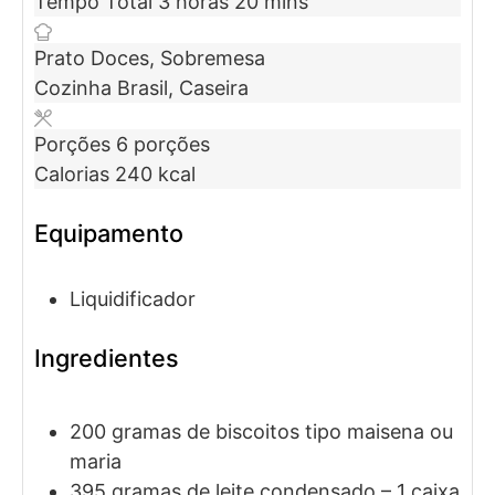
Tempo Total
3
horas
20
mins
Prato
Doces, Sobremesa
Cozinha
Brasil, Caseira
Porções
6
porções
Calorias
240
kcal
Equipamento
Liquidificador
Ingredientes
200
gramas de
biscoitos tipo maisena ou
maria
395
gramas de
leite condensado
– 1 caixa