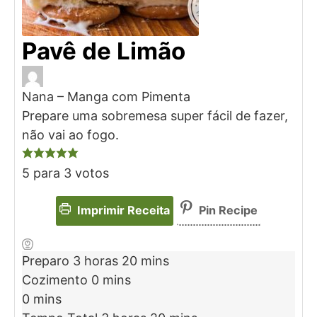
Pavê de Limão
Nana – Manga com Pimenta
Prepare uma sobremesa super fácil de fazer,
não vai ao fogo.
5
para
3
votos
Imprimir Receita
Pin Recipe
Preparo
3
horas
20
mins
Cozimento
0
mins
0
mins