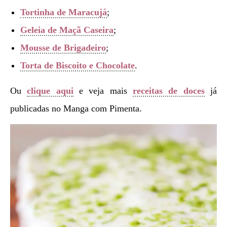
Tortinha de Maracujá
;
Geleia de Maçã Caseira
;
Mousse de Brigadeiro
;
Torta de Biscoito e Chocolate
.
Ou
clique aqui
e veja mais
receitas de doces
já
publicadas no Manga com Pimenta.