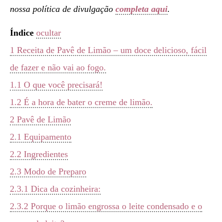
nossa política de divulgação
completa aqui
.
Índice
ocultar
1
Receita de Pavê de Limão – um doce delicioso, fácil
de fazer e não vai ao fogo.
1.1
O que você precisará!
1.2
É a hora de bater o creme de limão.
2
Pavê de Limão
2.1
Equipamento
2.2
Ingredientes
2.3
Modo de Preparo
2.3.1
Dica da cozinheira:
2.3.2
Porque o limão engrossa o leite condensado e o