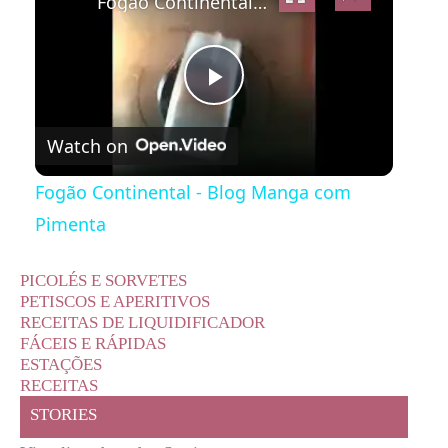
Fogão Continental - Blog Manga com Pimenta
Play
Watch on
Video
Fogão Continental - Blog Manga com
Pimenta
PICOLÉS E SORVETES
PETISCOS E APERITIVOS
RECEITAS DE LIQUIDIFICADOR
FÁCEIS E RÁPIDAS
ESTAÇÕES
RECEITAS
STORIES