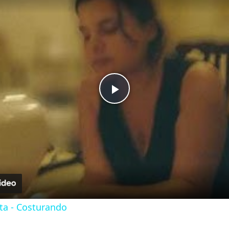
Play
Video
a - Costurando