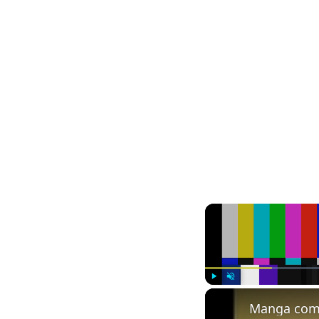
Play
Unmute
Manga com 