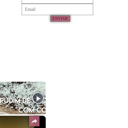
ENVIAR
×