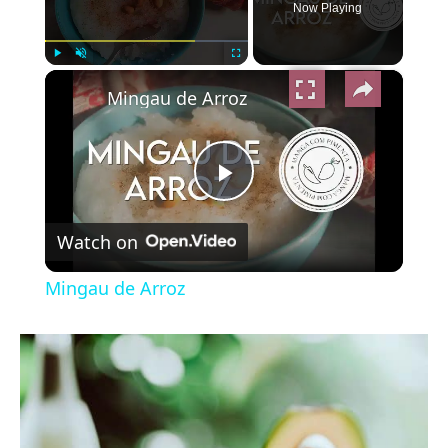
Now Playing
×
Play
Unmute
Fullscreen
Mingau de Arroz
Play
Watch on
Video
Mingau de Arroz