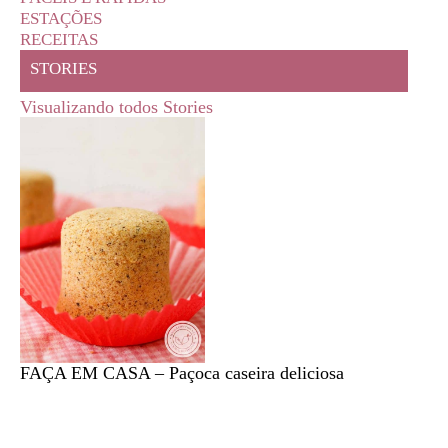
ESTAÇÕES
RECEITAS
STORIES
Visualizando todos Stories
FAÇA EM CASA – Paçoca caseira deliciosa
Feira l