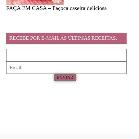
FAÇA EM CASA – Paçoca caseira deliciosa
Feira l
RECEBE POR E-MAIL AS ÚLTIMAS RECEITAS.
ENVIAR