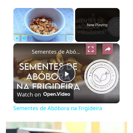
×
Now Playing
×
Play
Unmute
Fullscreen
Sementes de Abóbora na Frigideira
Play
Watch on
Video
Sementes de Abóbora na Frigideira