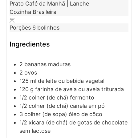
Prato
Café da Manhã | Lanche
Cozinha
Brasileira
Porções
6
bolinhos
Ingredientes
2
bananas maduras
2
ovos
125
ml
de leite
ou bebida vegetal
120
g
farinha de aveia
ou aveia triturada
1/2
colher (de chá)
fermento
1/2
colher (de chá)
canela em pó
3
colher (de sopa)
óleo de côco
1/2
xícara (de chá)
de gotas de chocolate
sem lactose