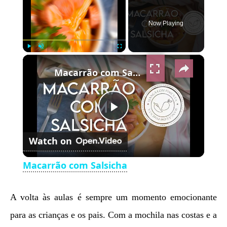
Now Playing
×
Play
Unmute
Fullscreen
Macarrão com Salsicha
Play
Watch on
Video
Macarrão com Salsicha
A volta às aulas é sempre um momento emocionante
para as crianças e os pais. Com a mochila nas costas e a