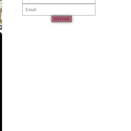
ENVIAR
×