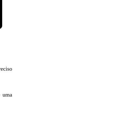
reciso
e uma