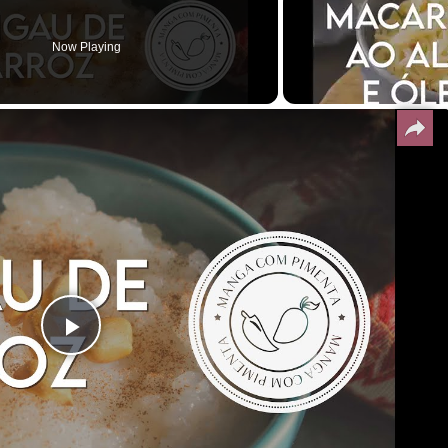
Now Playing
Play
Video