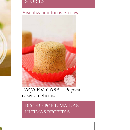
STORIES
Visualizando todos Stories
FAÇA EM CASA – Paçoca
Feira livre em JA
caseira deliciosa
RECEBE POR E-MAIL AS
ÚLTIMAS RECEITAS.