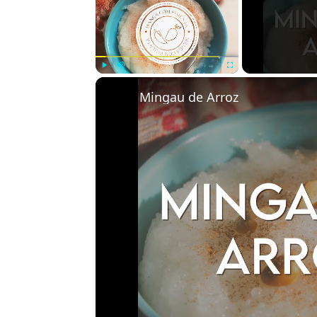
Play
Unmute
Fullscreen
Mingau de Arroz