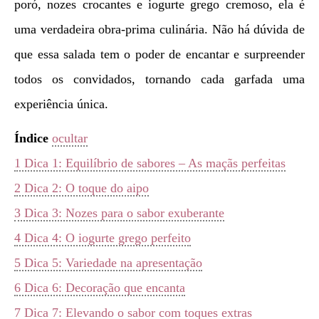
poró, nozes crocantes e iogurte grego cremoso, ela é
uma verdadeira obra-prima culinária. Não há dúvida de
que essa salada tem o poder de encantar e surpreender
todos os convidados, tornando cada garfada uma
experiência única.
Índice
ocultar
1
Dica 1: Equilíbrio de sabores – As maçãs perfeitas
2
Dica 2: O toque do aipo
3
Dica 3: Nozes para o sabor exuberante
4
Dica 4: O iogurte grego perfeito
5
Dica 5: Variedade na apresentação
6
Dica 6: Decoração que encanta
7
Dica 7: Elevando o sabor com toques extras