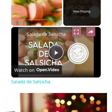
Now Playing
×
Play
Unmute
Fullscreen
Salada de Salsicha
Play
Watch on
Video
Salada de Salsicha