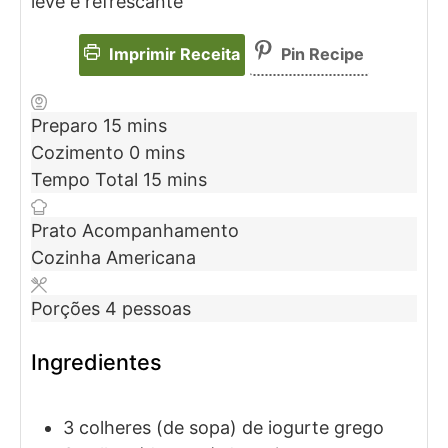
leve e refrescante
Imprimir Receita
Pin Recipe
Preparo
15
mins
Cozimento
0
mins
Tempo Total
15
mins
Prato
Acompanhamento
Cozinha
Americana
Porções
4
pessoas
Ingredientes
3
colheres (de sopa)
de iogurte grego