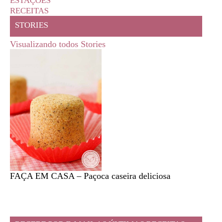
ESTAÇÕES
RECEITAS
STORIES
Visualizando todos Stories
FAÇA EM CASA – Paçoca caseira deliciosa
Feira l