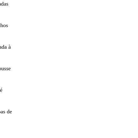
adas
nhos
ada à
ousse
té
pas de