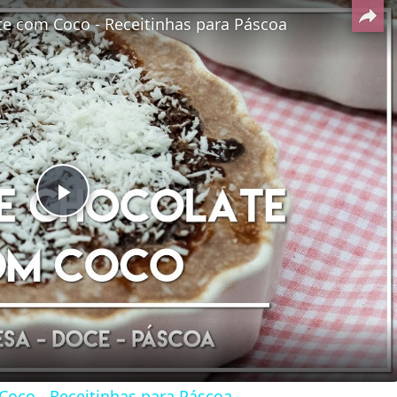
te com Coco - Receitinhas para Páscoa
Play
Video
Coco - Receitinhas para Páscoa