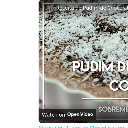
Play
Unmute
Fullscreen
Receita de Pudim de Chocola
Watch on
Receita de Pudim de Chocolate com 