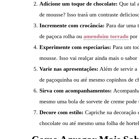
Adicione um toque de chocolate:
Que tal 
de mousse? Isso trará um contraste delicios
Incremente com crocância:
Para dar uma 
de paçoca rolha ou
amendoim torrado
por 
Experimente com especiarias:
Para um toq
mousse. Isso vai realçar ainda mais o sabo
Varie nas apresentações:
Além de servir a 
de paçoquinha ou até mesmo copinhos de ch
Sirva com acompanhamentos:
Acompanhar
mesmo uma bola de sorvete de creme pode to
Decore com estilo:
Capriche na decoração d
chocolate ou até mesmo uma folha de hortelã