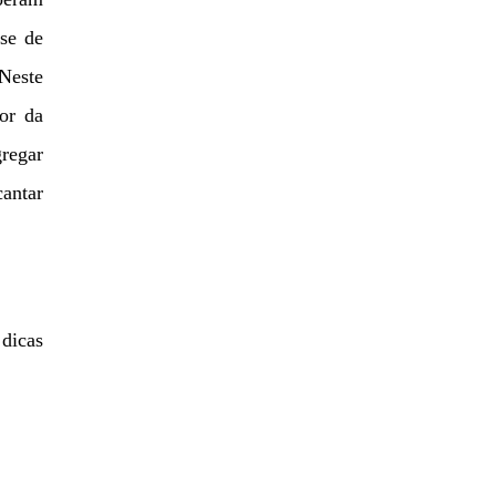
se de
Neste
bor da
gregar
cantar
 dicas