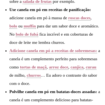
sobre a
salada de frutas
por exemplo.
Use canela em pó em receitas de panificação:
adicione canela em pó à massa de
roscas doces
,
bolo
ou
muffin
para dar um sabor doce e aromático.
No
bolo de fubá
fica incrível e em coberturas de
doce de leite me lembra churros.
Adicione canela em pó a receitas de sobremesas:
a
canela é um complemento perfeito para sobremesas
como
tortas de maçã
,
arroz doce
,
canjica
,
curau
de milho,
churros
… Eu adoro o contraste do sabor
com o doce.
Polvilhe canela em pó em batatas-doces assadas:
a
canela é um complemento delicioso para batatas-