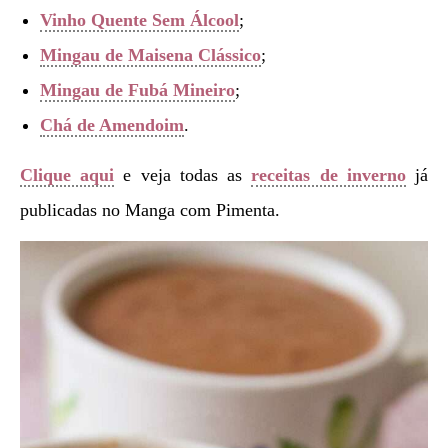
Vinho Quente Sem Álcool
;
Mingau de Maisena Clássico
;
Mingau de Fubá Mineiro
;
Chá de Amendoim
.
Clique aqui
e veja todas as
receitas de inverno
já
publicadas no Manga com Pimenta.