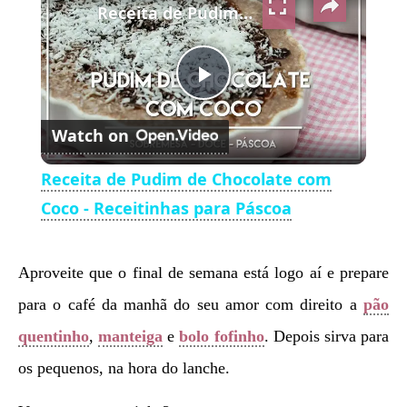
Receita de Pudim de Chocolate com Coco - Receitinhas para Páscoa
Play
Watch on
Video
Receita de Pudim de Chocolate com
Coco - Receitinhas para Páscoa
Aproveite que o final de semana está logo aí e prepare
para o café da manhã do seu amor com direito a
pão
quentinho
,
manteiga
e
bolo fofinho
. Depois sirva para
os pequenos, na hora do lanche.