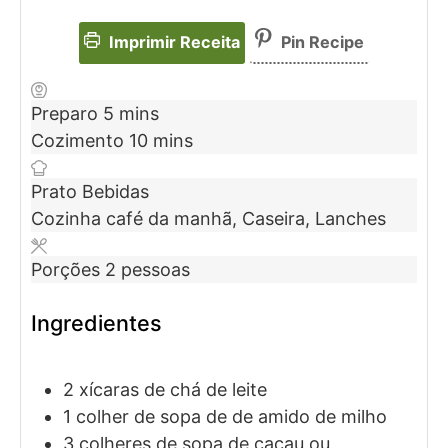
Imprimir Receita
Pin Recipe
Preparo
5
mins
Cozimento
10
mins
Prato
Bebidas
Cozinha
café da manhã, Caseira, Lanches
Porções
2
pessoas
Ingredientes
2
xícaras de chá de
leite
1
colher de sopa de
de amido de milho
3
colheres de sopa de
cacau ou