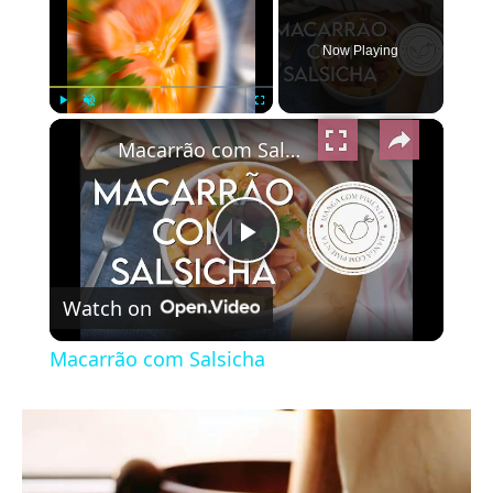
Now Playing
×
Play
Unmute
Fullscreen
Macarrão com Salsicha
Play
Watch on
Video
Macarrão com Salsicha