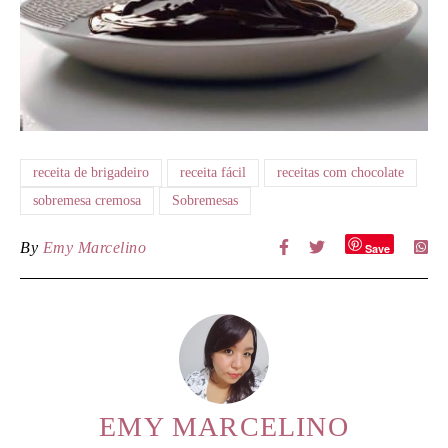
receita de brigadeiro
receita fácil
receitas com chocolate
sobremesa cremosa
Sobremesas
By
Emy Marcelino
Save
EMY MARCELINO