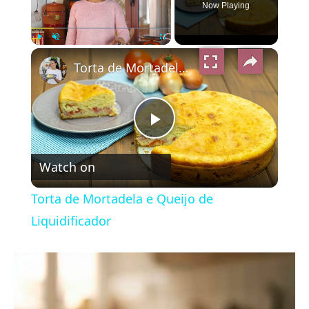
Now Playing
×
Play
Unmute
Fullscreen
Torta de Mortadela e Queijo de Liquidificador
Play
Watch on
Video
Torta de Mortadela e Queijo de
Liquidificador