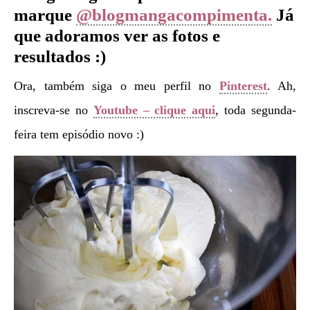
marque
@blogmangacompimenta.
Já
que adoramos ver as fotos e
resultados :)
Ora, também siga o meu perfil no
Pinterest
. Ah,
inscreva-se no
Youtube – clique aqui
, toda segunda-
feira tem episódio novo :)