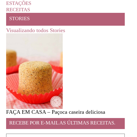
ESTAÇÕES
RECEITAS
STORIES
Visualizando todos Stories
FAÇA EM CASA – Paçoca caseira deliciosa
Feira l
RECEBE POR E-MAIL AS ÚLTIMAS RECEITAS.