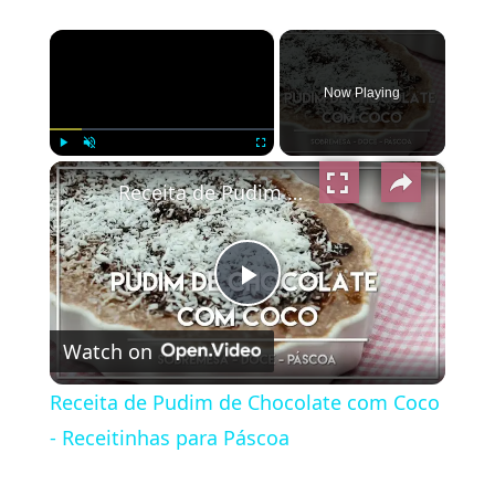
×
Now Playing
×
Play
Unmute
Fullscreen
Receita de Pudim de Chocolate com Coco - Receitinhas para Páscoa
Play
Watch on
Video
Receita de Pudim de Chocolate com Coco
- Receitinhas para Páscoa