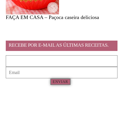
FAÇA EM CASA – Paçoca caseira deliciosa
Feira l
RECEBE POR E-MAIL AS ÚLTIMAS RECEITAS.
ENVIAR