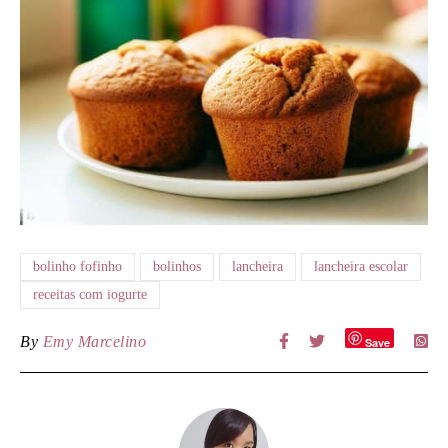
bolinho fofinho
bolinhos
lancheira
lancheira escolar
receitas com iogurte
By
Emy Marcelino
Save