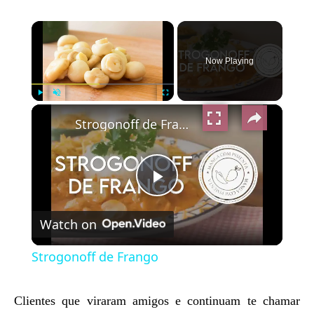
×
Now Playing
×
Play
Unmute
Fullscreen
Strogonoff de Frango
Play
Watch on
Video
Strogonoff de Frango
Clientes que viraram amigos e continuam te chamar