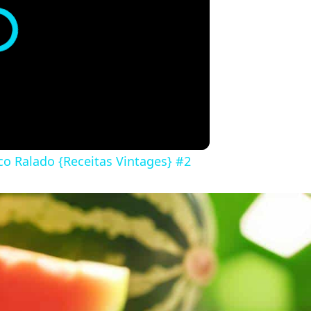
o Ralado {Receitas Vintages} #2