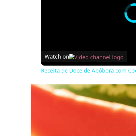
Watch on
Receita de Doce de Abóbora com Coc