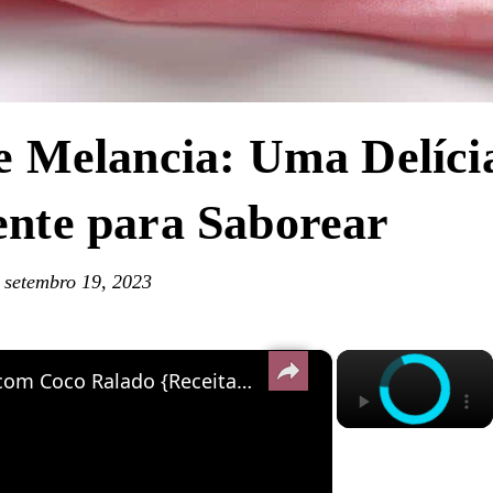
e Melancia: Uma Delíci
nte para Saborear
setembro 19, 2023
×
×
Receita de Doce de Abóbora com Coco Ralado {Receitas Vintages} #2