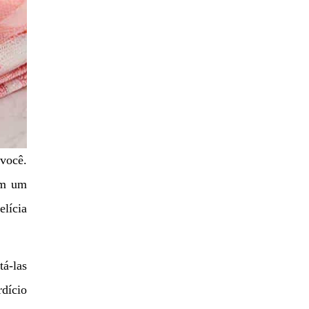
 você.
om um
elícia
tá-las
rdício