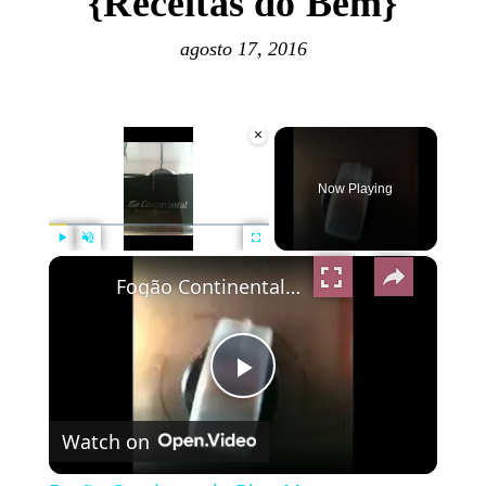
{Receitas do Bem}
agosto 17, 2016
×
Now Playing
×
Play
Unmute
Fullscreen
Fogão Continental - Blog Manga com Pimenta
Play
Watch on
Video