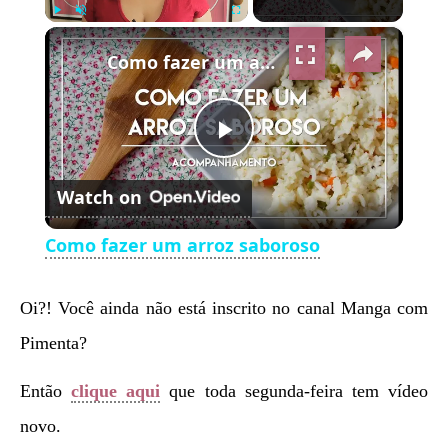
×
Play
Unmute
Fullscreen
Como fazer um arroz saboroso
Play
Watch on
Video
Como fazer um arroz saboroso
Oi?! Você ainda não está inscrito no canal Manga com
Pimenta?
Então
clique aqui
que toda segunda-feira tem vídeo
novo.