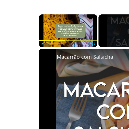
×
Play
Unmute
Fullscreen
Macarrão com Salsicha