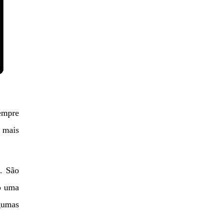
empre
s mais
. São
do uma
lgumas