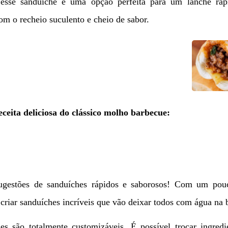
sse sanduíche é uma opção perfeita para um lanche ráp
om o recheio suculento e cheio de sabor.
eceita deliciosa do clássico molho barbecue:
ugestões de sanduíches rápidos e saborosos! Com um pou
l criar sanduíches incríveis que vão deixar todos com água na 
s são totalmente customizáveis. É possível trocar ingredi