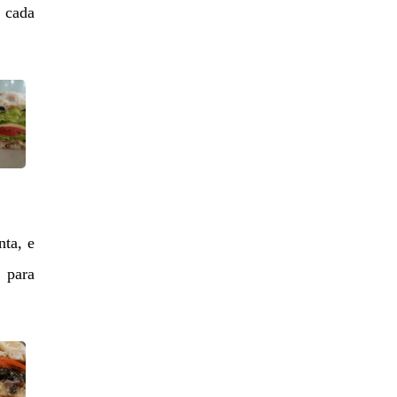
 cada
nta, e
 para