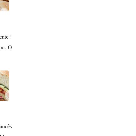
ente !
mpo. O
ancês