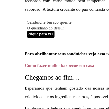
recheado com carne moída bem temperada, e
saboroso. A textura crocante do pão contrasta c
Sanduíche buraco quente
O queridinho do Brasil!
clique para ver
Para abrilhantar seus sanduíches veja essa r
Como fazer molho barbecue em casa
Chegamos ao fim…
Esperamos que tenham gostado das nossas s
criatividade e os ingredientes certos, é possíve
Lembre-se, a beleza dos sanduíches é que ele