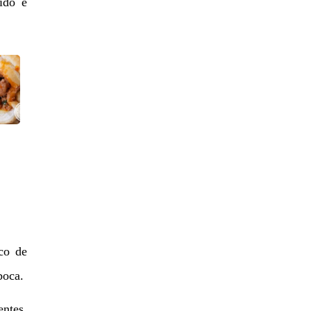
ido e
co de
boca.
entes,