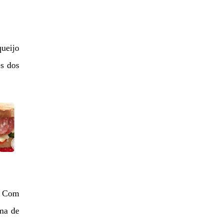
queijo
es dos
a. Com
rma de