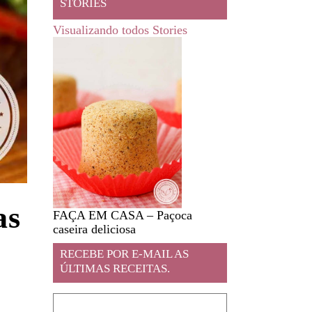
STORIES
Visualizando todos Stories
as
FAÇA EM CASA – Paçoca
Feira livre em JA
caseira deliciosa
RECEBE POR E-MAIL AS
ÚLTIMAS RECEITAS.