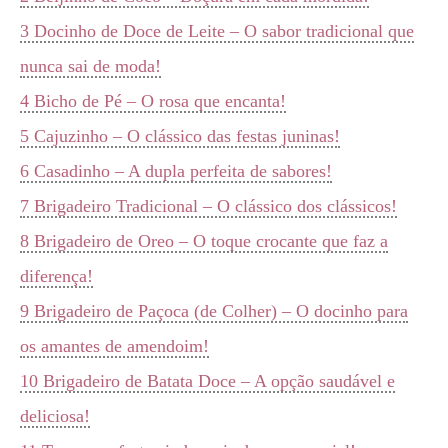
3
Docinho de Doce de Leite – O sabor tradicional que
nunca sai de moda!
4
Bicho de Pé – O rosa que encanta!
5
Cajuzinho – O clássico das festas juninas!
6
Casadinho – A dupla perfeita de sabores!
7
Brigadeiro Tradicional – O clássico dos clássicos!
8
Brigadeiro de Oreo – O toque crocante que faz a
diferença!
9
Brigadeiro de Paçoca (de Colher) – O docinho para
os amantes de amendoim!
10
Brigadeiro de Batata Doce – A opção saudável e
deliciosa!