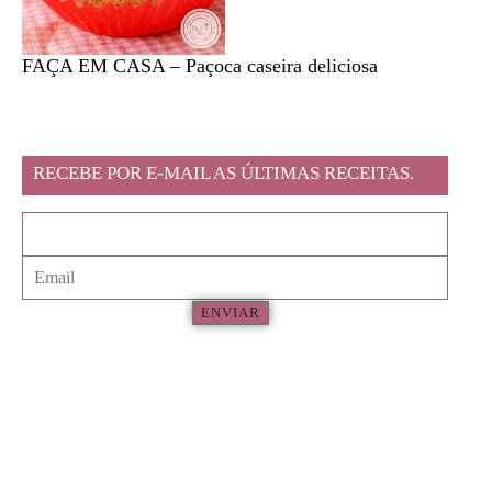
FAÇA EM CASA – Paçoca caseira deliciosa
Feira l
RECEBE POR E-MAIL AS ÚLTIMAS RECEITAS.
ENVIAR