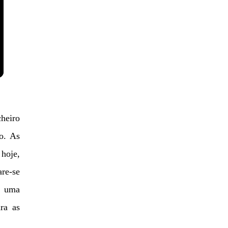
heiro
o. As
hoje,
are-se
e uma
ra as