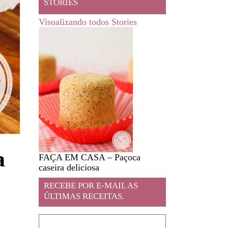
STORIES
Visualizando todos Stories
a
FAÇA EM CASA – Paçoca
Feira livre em JA
caseira deliciosa
RECEBE POR E-MAIL AS
ÚLTIMAS RECEITAS.