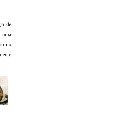
ço de
o uma
ão do
amente