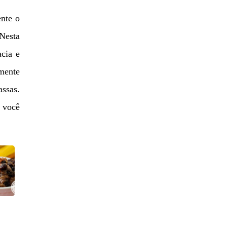
ente o
Nesta
acia e
mente
ssas.
 você