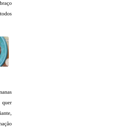
braço
 todos
nanas
ê quer
ante,
nação