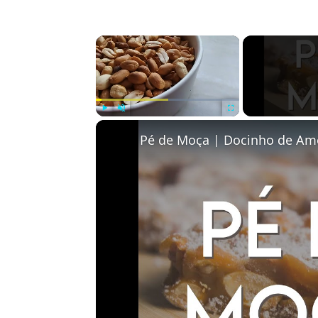
×
Play
Unmute
Fullscreen
Pé de Moça | Docinho de A