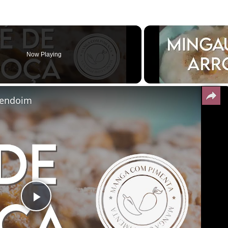
Now Playing
mendoim
Play