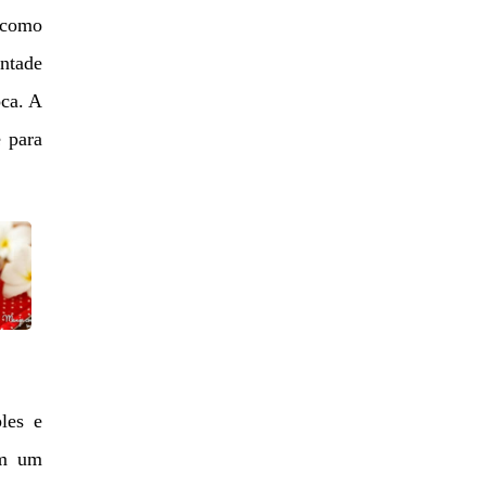
 como
ontade
oca. A
e para
les e
em um