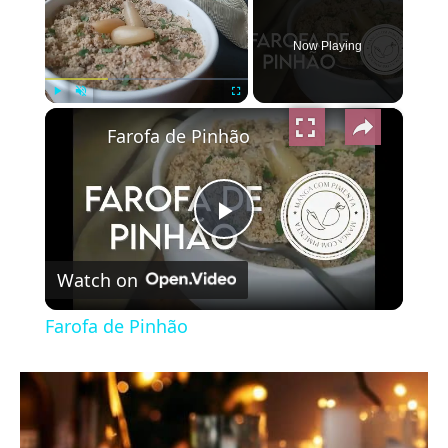
Now Playing
×
Play
Unmute
Fullscreen
Farofa de Pinhão
Play
Watch on
Video
Farofa de Pinhão