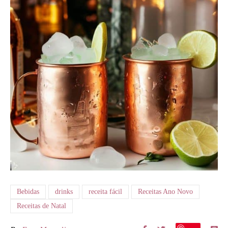
Bebidas
drinks
receita fácil
Receitas Ano Novo
Receitas de Natal