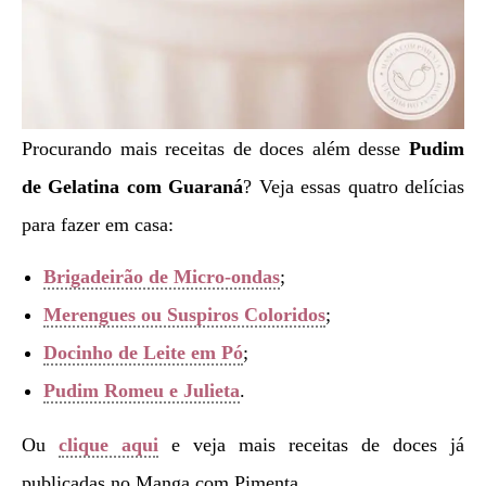
Procurando mais receitas de doces além desse
Pudim
de Gelatina com Guaraná
? Veja essas quatro delícias
para fazer em casa:
Brigadeirão de Micro-ondas
;
Merengues ou Suspiros Coloridos
;
Docinho de Leite em Pó
;
Pudim Romeu e Julieta
.
Ou
clique aqui
e veja mais receitas de doces já
publicadas no Manga com Pimenta.