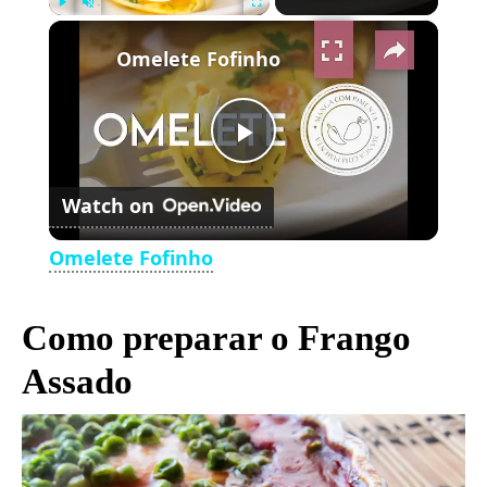
×
Play
Unmute
Fullscreen
Omelete Fofinho
Play
Watch on
Video
Omelete Fofinho
Como preparar o Frango
Assado