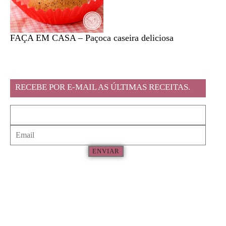
FAÇA EM CASA – Paçoca caseira deliciosa
Feira l
RECEBE POR E-MAIL AS ÚLTIMAS RECEITAS.
ENVIAR