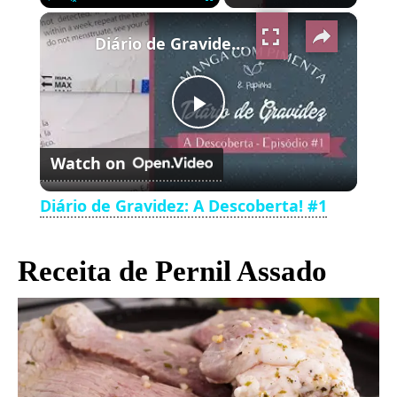
×
Play
Unmute
Fullscreen
Diário de Gravidez: A Descoberta! #1
Play
Watch on
Video
Diário de Gravidez: A Descoberta! #1
Receita de Pernil Assado