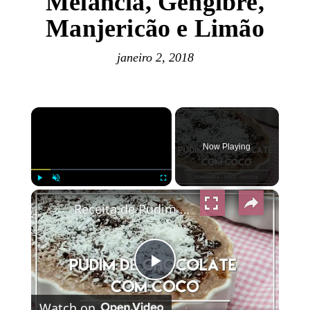
Melancia, Gengibre,
Manjericão e Limão
janeiro 2, 2018
×
Now Playing
×
Play
Unmute
Fullscreen
Receita de Pudim de Chocolate com Coco - Receitinhas para Páscoa
Play
Watch on