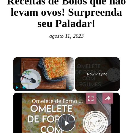
Receitas de Bolos que não
levam ovos! Surpreenda
seu Paladar!
agosto 11, 2023
×
Now Playing
×
Play
Unmute
Fullscreen
Omelete de Forno com Legumes Simples
Play