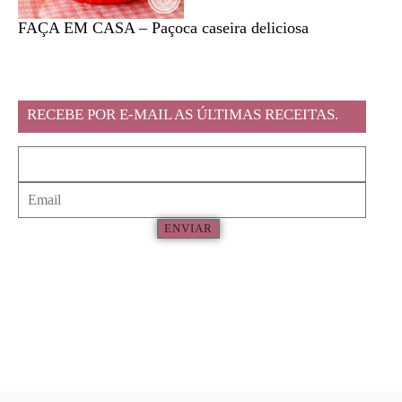
FAÇA EM CASA – Paçoca caseira deliciosa
Feira l
RECEBE POR E-MAIL AS ÚLTIMAS RECEITAS.
ENVIAR