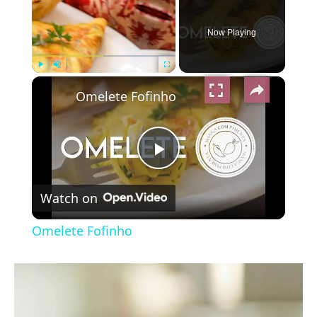
Now Playing
×
Play
Unmute
Fullscreen
Omelete Fofinho
Play
Watch on
Video
Omelete Fofinho