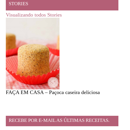
STORIES
Visualizando todos Stories
FAÇA EM CASA – Paçoca caseira deliciosa
Feira l
RECEBE POR E-MAIL AS ÚLTIMAS RECEITAS.