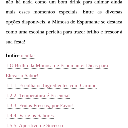
não há nada como um bom drink para animar ainda
mais esses momentos especiais. Entre as diversas
opções disponíveis, a Mimosa de Espumante se destaca
como uma escolha perfeita para trazer brilho e frescor à
sua festa!
Índice
ocultar
1
O Brilho da Mimosa de Espumante: Dicas para
Elevar o Sabor!
1.1
1. Escolha os Ingredientes com Carinho
1.2
2. Temperatura é Essencial
1.3
3. Frutas Frescas, por Favor!
1.4
4. Varie os Sabores
1.5
5. Aperitivo de Sucesso