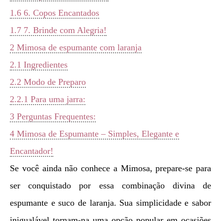
1.6
6. Copos Encantados
1.7
7. Brinde com Alegria!
2
Mimosa de espumante com laranja
2.1
Ingredientes
2.2
Modo de Preparo
2.2.1
Para uma jarra:
3
Perguntas Frequentes:
4
Mimosa de Espumante – Simples, Elegante e
Encantador!
Se você ainda não conhece a Mimosa, prepare-se para
ser conquistado por essa combinação divina de
espumante e suco de laranja. Sua simplicidade e sabor
inigualável tornam-na uma opção popular em ocasiões