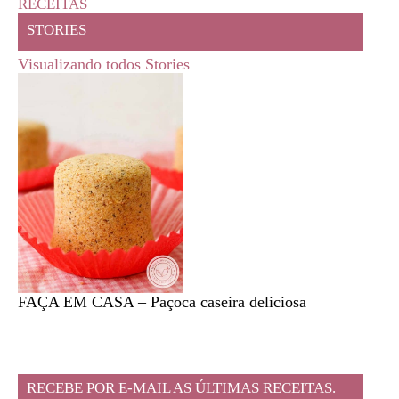
RECEITAS
STORIES
Visualizando todos Stories
FAÇA EM CASA – Paçoca caseira deliciosa
Feira l
RECEBE POR E-MAIL AS ÚLTIMAS RECEITAS.