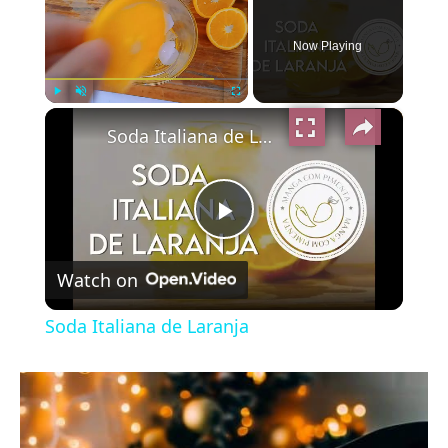
Now Playing
×
Play
Unmute
Fullscreen
Soda Italiana de Laranja
Play
Watch on
Video
Soda Italiana de Laranja