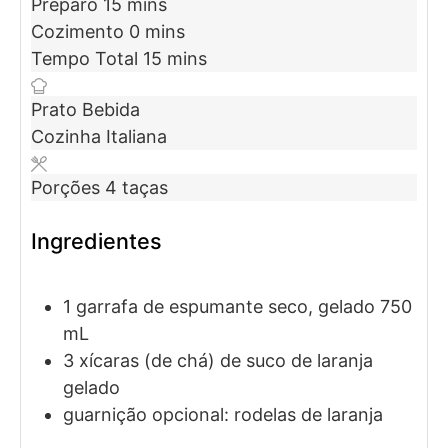
Preparo
15
mins
Cozimento
0
mins
Tempo Total
15
mins
Prato
Bebida
Cozinha
Italiana
Porções
4
taças
Ingredientes
1
garrafa
de espumante seco, gelado
750
mL
3
xícaras (de chá)
de suco de laranja
gelado
guarnição opcional: rodelas de laranja