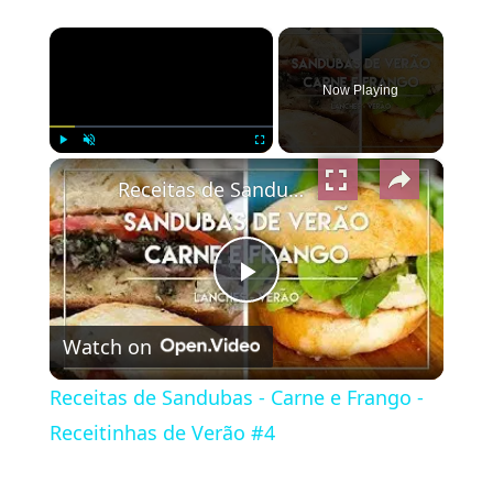
×
Now Playing
×
Play
Unmute
Fullscreen
Receitas de Sandubas - Carne e Frango - Receitinhas de Verão #4
Play
Watch on
Video
Receitas de Sandubas - Carne e Frango -
Receitinhas de Verão #4