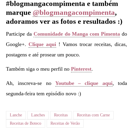
#blogmangacompimenta e também
marque
@blogmangacompimenta
,
adoramos ver as fotos e resultados :)
Participe da
Comunidade do Manga com Pimenta
do
Google+.
Clique aqui
! Vamos trocar receitas, dicas,
postagens e até prosear um pouco.
Também siga o meu perfil no
Pinterest
.
Ah, inscreva-se no
Youtube – clique aqui
, toda
segunda-feira tem episódio novo :)
Lanche
Lanches
Receitas
Receitas com Carne
Receitas de Boteco
Receitas de Verão