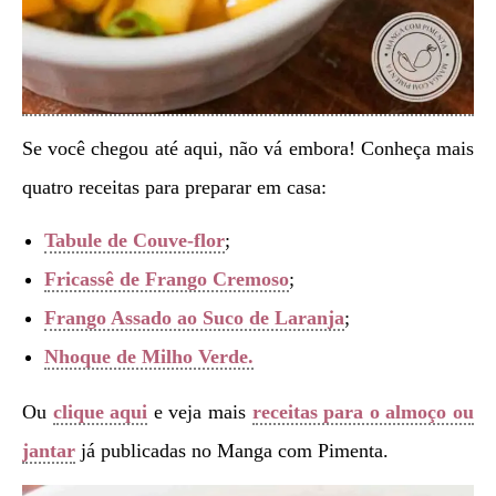
Se você chegou até aqui, não vá embora! Conheça mais
quatro receitas para preparar em casa:
Tabule de Couve-flor
;
Fricassê de Frango Cremoso
;
Frango Assado ao Suco de Laranja
;
Nhoque de Milho Verde.
Ou
clique aqui
e veja mais
receitas para o almoço ou
jantar
já publicadas no Manga com Pimenta.