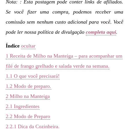
Nota: : Esta postagem pode conter links de afiliados.
Se você fizer uma compra, podemos receber uma
comissão sem nenhum custo adicional para você. Você
pode ler nossa política de divulgação
completa aqui
.
Índice
ocultar
1
Receita de Milho na Manteiga – para acompanhar um
filé de frango grelhado e salada verde na semana.
1.1
O que você precisará!
1.2
Modo de preparo.
2
Milho na Manteiga
2.1
Ingredientes
2.2
Modo de Preparo
2.2.1
Dica da Cozinheira.