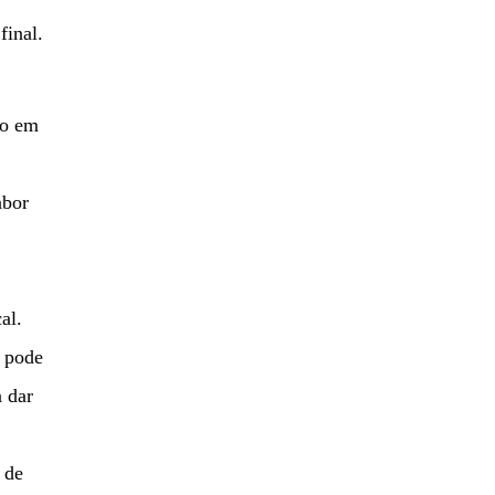
final.
do em
abor
al.
ê pode
a dar
 de