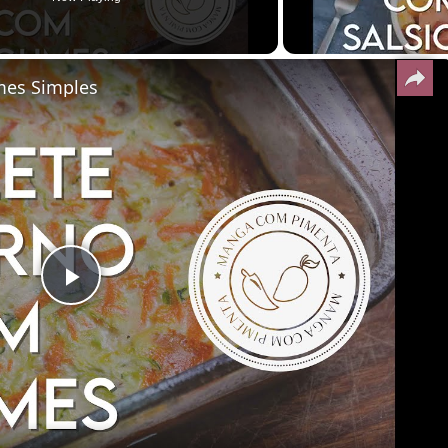
mes Simples
Play
Video