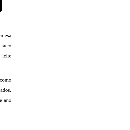
remesa
 suco
leite
r como
lados.
de ano