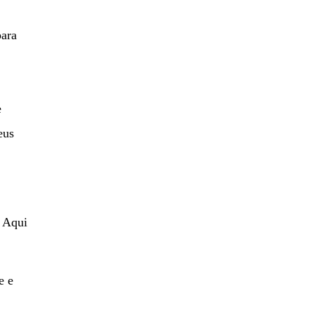
para
e
eus
 Aqui
e e