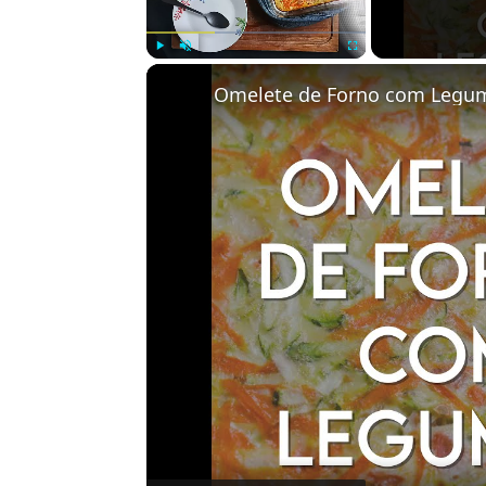
Play
Unmute
Fullscreen
Omelete de Forno com Legu