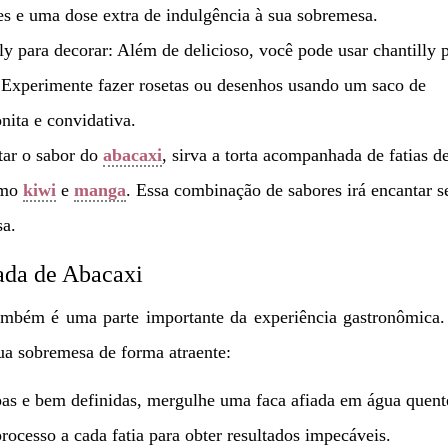
es e uma dose extra de indulgência à sua sobremesa.
ly para decorar: Além de delicioso, você pode usar chantilly 
a. Experimente fazer rosetas ou desenhos usando um saco de
onita e convidativa.
ar o sabor do
abacaxi
, sirva a torta acompanhada de fatias d
como
kiwi
e
manga
. Essa combinação de sabores irá encantar s
sa.
ada de Abacaxi
ambém é uma parte importante da experiência gastronômica.
sua sobremesa de forma atraente:
mpas e bem definidas, mergulhe uma faca afiada em água quent
processo a cada fatia para obter resultados impecáveis.