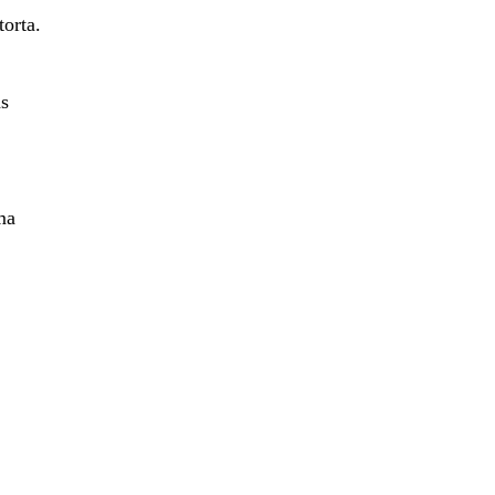
torta.
as
ma