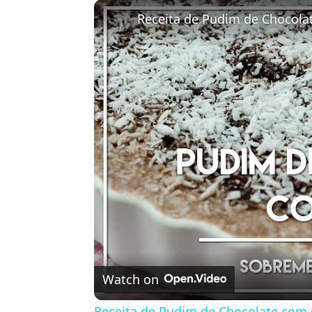
Play
Unmute
Fullscreen
Receita de Pudim de Chocola
Watch on
Receita de Pudim de Chocolate com 