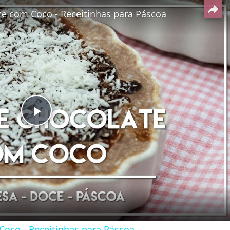
te com Coco - Receitinhas para Páscoa
Play
Video
Coco - Receitinhas para Páscoa