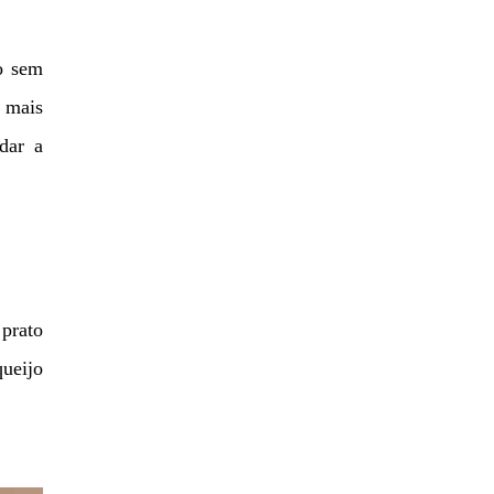
o sem
 mais
udar a
prato
queijo