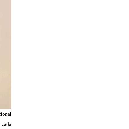
cional
lizada