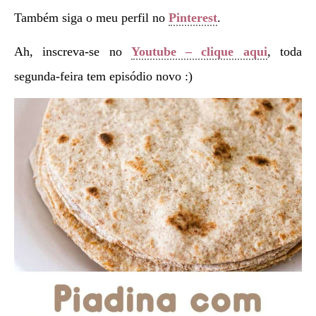
Também siga o meu perfil no
Pinterest
.
Ah, inscreva-se no
Youtube – clique aqui
, toda
segunda-feira tem episódio novo :)