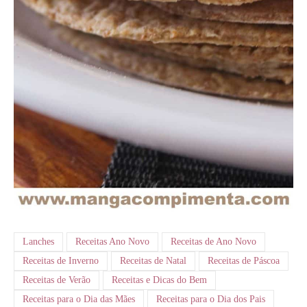
Lanches
Receitas Ano Novo
Receitas de Ano Novo
Receitas de Inverno
Receitas de Natal
Receitas de Páscoa
Receitas de Verão
Receitas e Dicas do Bem
Receitas para o Dia das Mães
Receitas para o Dia dos Pais