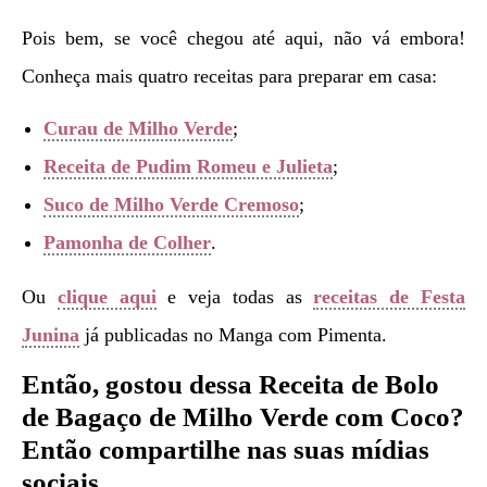
Pois bem, se você chegou até aqui, não vá embora!
Conheça mais quatro receitas para preparar em casa:
Curau de Milho Verde
;
Receita de Pudim Romeu e Julieta
;
Suco de Milho Verde Cremoso
;
Pamonha de Colher
.
Ou
clique aqui
e veja todas as
receitas de Festa
Junina
já publicadas no Manga com Pimenta.
Então, gostou dessa Receita de
Bolo
de Bagaço de Milho Verde com Coco
?
Então compartilhe nas suas mídias
sociais.