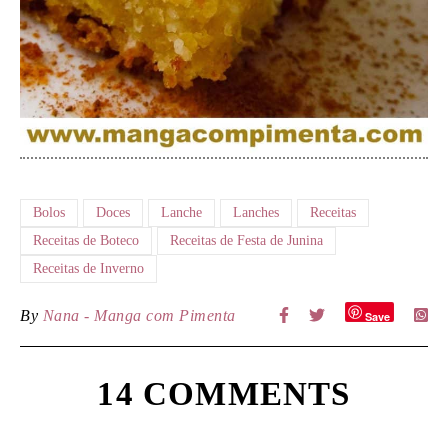
Bolos
Doces
Lanche
Lanches
Receitas
Receitas de Boteco
Receitas de Festa de Junina
Receitas de Inverno
By
Nana - Manga com Pimenta
Save
14 COMMENTS