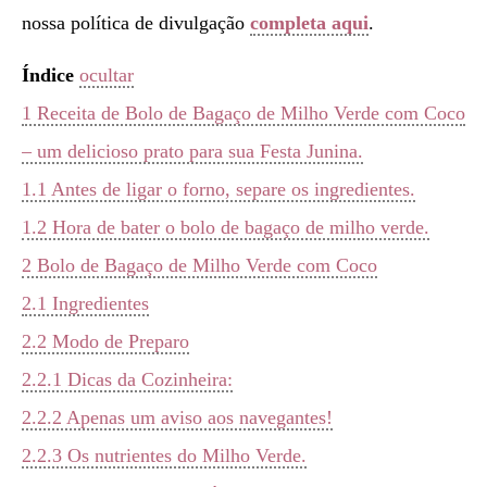
nossa política de divulgação
completa aqui
.
Índice
ocultar
1
Receita de Bolo de Bagaço de Milho Verde com Coco
– um delicioso prato para sua Festa Junina.
1.1
Antes de ligar o forno, separe os ingredientes.
1.2
Hora de bater o bolo de bagaço de milho verde.
2
Bolo de Bagaço de Milho Verde com Coco
2.1
Ingredientes
2.2
Modo de Preparo
2.2.1
Dicas da Cozinheira:
2.2.2
Apenas um aviso aos navegantes!
2.2.3
Os nutrientes do Milho Verde.