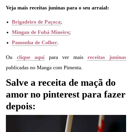
Veja mais receitas juninas para o seu arraial:
Brigadeiro de Paçoca
;
Mingau de Fubá Mineiro
;
Pamonha de Colher
.
Ou
clique aqui
para ver mais
receitas juninas
publicadas no Manga com Pimenta.
Salve a receita de maçã do
amor no pinterest para fazer
depois: