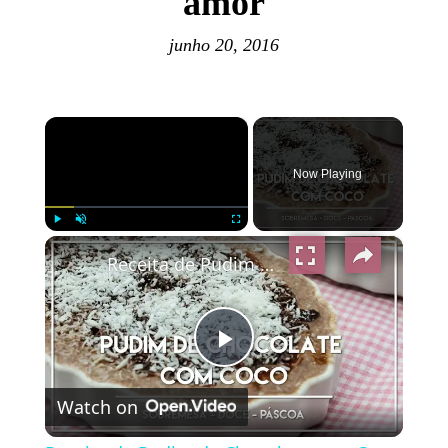
amor
junho 20, 2016
×
Now Playing
×
Play
Unmute
Fullscreen
Receita de Pudim de Chocolate com Coco - Receitinhas para Páscoa
Play
Watch on
Video