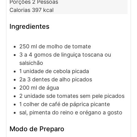
Porções
2
Pessoas
Calorias
397
kcal
Ingredientes
250
ml
de molho de tomate
3 a 4
gomos de
linguiça toscana ou
salsichão
1
unidade de
cebola picada
2a 3
dentes de
alho picados
200
ml
de água
2
unidade sde
tomates sem pele picados
1
colher de café de
páprica picante
sal, pimenta do reino e orégano a gosto
Modo de Preparo