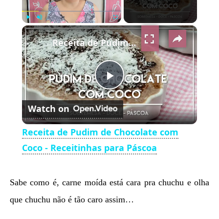
×
Play
Unmute
Fullscreen
Receita de Pudim de Chocolate com Coco - Receitinhas para Páscoa
Play
Watch on
Video
Receita de Pudim de Chocolate com
Coco - Receitinhas para Páscoa
Sabe como é, carne moída está cara pra chuchu e olha
que chuchu não é tão caro assim…