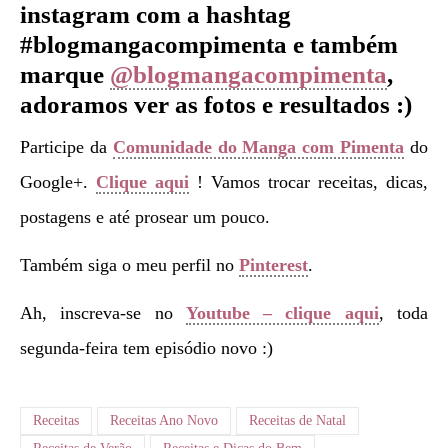
instagram com a hashtag
#blogmangacompimenta e também
marque
@blogmangacompimenta
,
adoramos ver as fotos e resultados :)
Participe da
Comunidade do Manga com Pimenta
do
Google+.
Clique aqui
! Vamos trocar receitas, dicas,
postagens e até prosear um pouco.
Também siga o meu perfil no
Pinterest
.
Ah, inscreva-se no
Youtube – clique aqui
, toda
segunda-feira tem episódio novo :)
Receitas
Receitas Ano Novo
Receitas de Natal