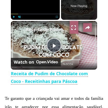
Now Playing
×
Play
Unmute
Fullscreen
Receita de Pudim de Chocolate com Coco - Receitinhas para Páscoa
Play
Watch on
Video
Receita de Pudim de Chocolate com
Coco - Receitinhas para Páscoa
Te garanto que a criançada vai amar e todos da família
irão te agradecer por essa alimentação saudável,