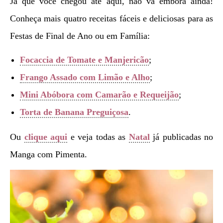
Já que você chegou até aqui, não vá embora ainda!
Conheça mais quatro receitas fáceis e deliciosas para as
Festas de Final de Ano ou em Família:
Focaccia de Tomate e Manjericão
;
Frango Assado com Limão e Alho
;
Mini Abóbora com Camarão e Requeijão
;
Torta de Banana Preguiçosa
.
Ou
clique aqui
e veja todas as
Natal
já publicadas no
Manga com Pimenta.