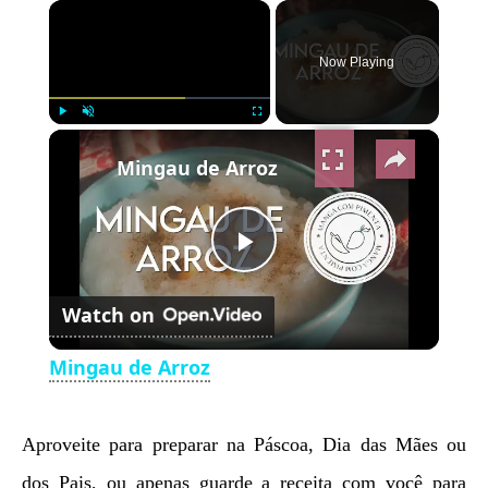
×
Now Playing
×
Play
Unmute
Fullscreen
Mingau de Arroz
Play
Watch on
Video
Mingau de Arroz
Aproveite para preparar na Páscoa, Dia das Mães ou
dos Pais, ou apenas guarde a receita com você para