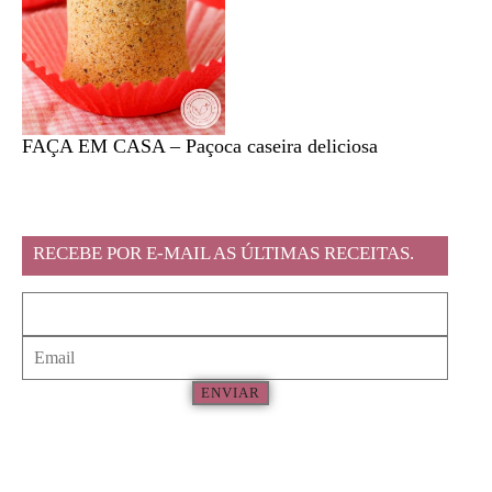
FAÇA EM CASA – Paçoca caseira deliciosa
Feira l
RECEBE POR E-MAIL AS ÚLTIMAS RECEITAS.
ENVIAR