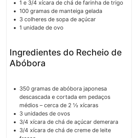
1 e 3/4
xícara de chá de
farinha de trigo
100
gramas de
manteiga gelada
3
colheres de sopa de
açúcar
1
unidade de
ovo
Ingredientes do Recheio de
Abóbora
350
gramas de
abóbora japonesa
descascada e cortada em pedaços
médios
– cerca de 2 ½ xícaras
3
unidades de
ovos
3/4
xícara de chá de
açúcar demerara
3/4
xícara de chá de
creme de leite