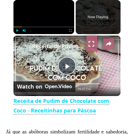
×
Now Playing
×
Play
Unmute
Fullscreen
Receita de Pudim de Chocolate com Coco - Receitinhas para Páscoa
Play
Watch on
Video
Receita de Pudim de Chocolate com
Coco - Receitinhas para Páscoa
Já que as abóboras simbolizam fertilidade e sabedoria,