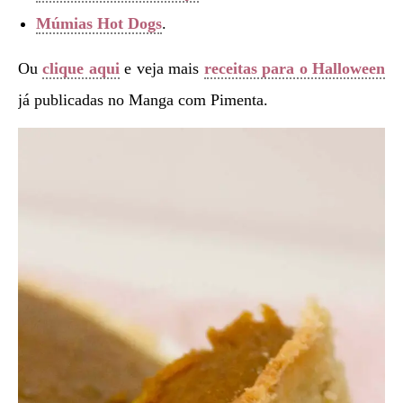
Múmias Hot Dogs
.
Ou
clique aqui
e veja mais
receitas para o Halloween
já publicadas no Manga com Pimenta.