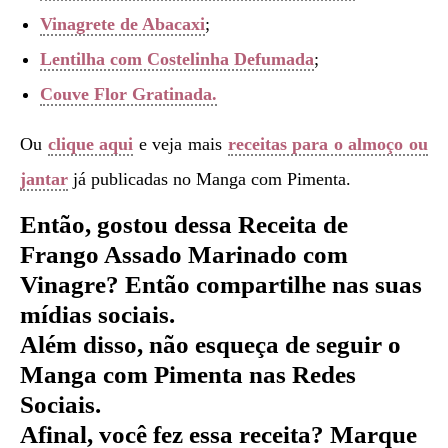
Vinagrete de Abacaxi
;
Lentilha com Costelinha Defumada
;
Couve Flor Gratinada.
Ou
clique aqui
e veja mais
receitas para o almoço ou
jantar
já publicadas no Manga com Pimenta.
Então, gostou dessa Receita de
Frango Assado Marinado com
Vinagre
?
Então compartilhe nas suas
mídias sociais.
Além disso, não esqueça de seguir o
Manga com Pimenta nas Redes
Sociais.
Afinal, você fez essa receita? Marque