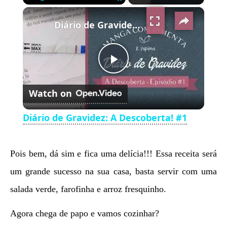
×
Play
Unmute
Fullscreen
Diário de Gravidez: A Descoberta! #1
Play
Watch on
Video
Diário de Gravidez: A Descoberta! #1
Pois bem, dá sim e fica uma delícia!!! Essa receita será
um grande sucesso na sua casa, basta servir com uma
salada verde, farofinha e arroz fresquinho.
Agora chega de papo e vamos cozinhar?