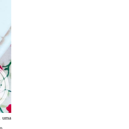
o, uma
o.