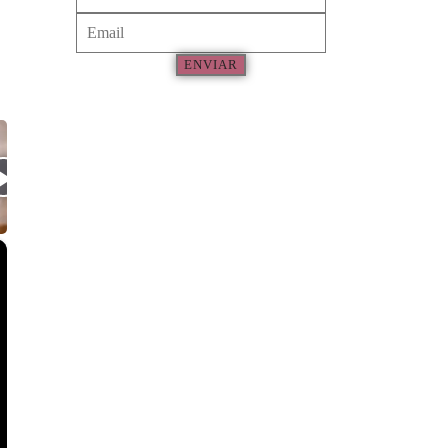
ENVIAR
×