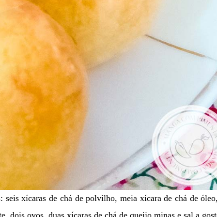
s: seis xícaras de chá de polvilho, meia xícara de chá de óle
e, dois ovos, duas xícaras de chá de queijo minas e sal a gost