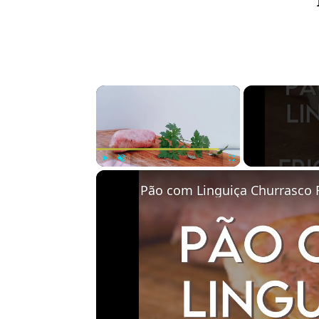
×
Play
Unmute
Fullscreen
Pão com Linguiça Churrasco F