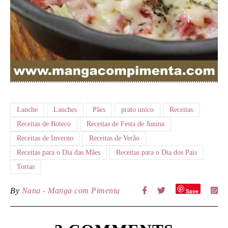
Lanche
Lanches
Pães
prato unico
Receitas
Receitas de Boteco
Receitas de Festa de Junina
Receitas de Inverno
Receitas de Verão
Receitas para o Dia das Mães
Receitas para o Dia dos Pais
Tortas
By
Nana - Manga com Pimenta
Save