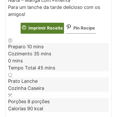
Nana – Manga com Pimenta
Para um lanche da tarde delicioso com os
amigos!
Imprimir Receita
Pin Recipe
Preparo
10
mins
Cozimento
35
mins
0
mins
Tempo Total
45
mins
Prato
Lanche
Cozinha
Caseira
Porções
8
porções
Calorias
90
kcal