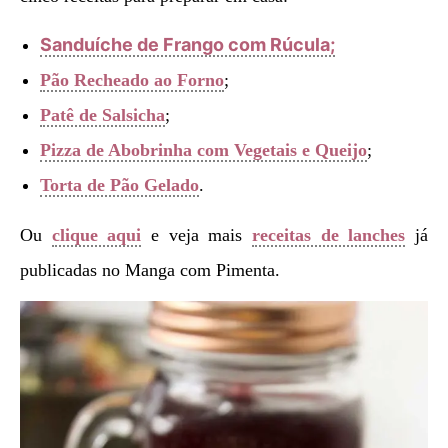
Sanduíche de Frango com Rúcula;
Pão Recheado ao Forno
;
Patê de Salsicha
;
Pizza de Abobrinha com Vegetais e Queijo
;
Torta de Pão Gelado
.
Ou
clique aqui
e veja mais
receitas de lanches
já
publicadas no Manga com Pimenta.