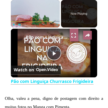
×
Now Playing
×
Play
Unmute
Fullscreen
Pão com Linguiça Churrasco Frigideira
Play
Watch on
Video
Pão com Linguiça Churrasco Frigideira
Olha, valeu a pena, digno de postagem com direito a
muitas fotos no Manga com Pimenta.